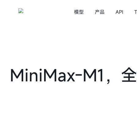
模型
产品
API
T
MiniMax Code
语言模型
视频生成
MiniMax Design
语音
MiniMax M3
MiniMa
星野
MiniMax-M
MiniMax M2.7
MiniMax M2.5