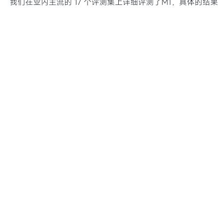
我们在业内主流的 17 个评测集上详细评测了M1，具体的结