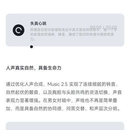
失真心跳
00:00
/
00:00
即便是在歌词密度极高且中英文混杂的快歌中，每一个字
的发音依然清晰、精准，确保了歌词的传递与情感穿透
力。
人声真实自然，具备生命力
通过优化人声合成，Music 2.5 实现了连续细腻的转音、
自然起伏的颤音，以及胸腔与头腔共鸣的灵活切换，声音
表现力显著增强。在男女对唱中，声线也不再是简单叠
加，而是具备自然的协同感，问答交替、和声层次分明。