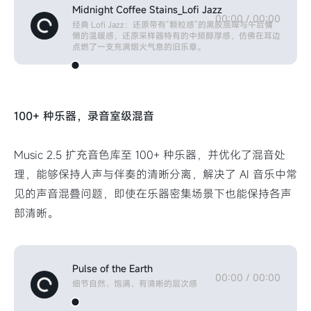
Midnight Coffee Stains_Lofi Jazz
00:00
/
00:00
经典 Lofi Jazz：还原带有“颗粒感”的黑胶底噪与午后慵
懒的温暖感，还原采样器特有的中频醇厚感，仿佛在耳边
点燃了一支充满烟火气息的旧乐章。
100+ 种乐器，录音室级混音
Music 2.5 扩充音色库至 100+ 种乐器，并优化了混音处
理，能够保持人声与伴奏的清晰分离，解决了 AI 音乐中常
见的声音混叠问题，即使在乐器密集场景下也能保持各声
部清晰。
Pulse of the Earth
00:00
/
00:00
细节自然、饱满、有清晰的层次感