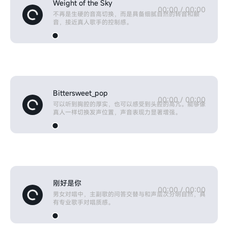
Weight of the Sky
00:00
/
00:00
不再是生硬的音高切换，而是具备细腻自然的转音和颤
音，接近真人歌手的控制感。
Bittersweet_pop
00:00
/
00:00
可以听到胸腔的厚实，也可以感受到头腔的高亢。能够像
真人一样切换发声位置，声音表现力显著增强。
刚好是你
00:00
/
00:00
男女对唱中，主副歌的问答交替与和声层次分明自然，具
有专业歌手对唱质感。