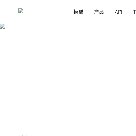
模型
产品
API
T
MiniMax Code
语言模型
视频生成
MiniMax Design
语音
MiniMax M3
MiniMa
星野
MiniMax M2.7
MiniMax M2.5